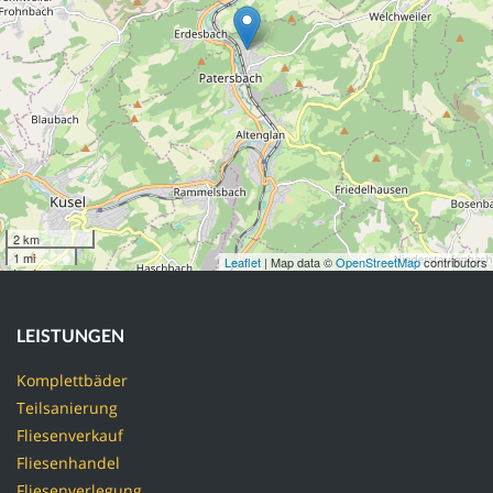
2 km
1 mi
Leaflet
| Map data ©
OpenStreetMap
contributors
LEISTUNGEN
Komplettbäder
Teilsanierung
Fliesenverkauf
Fliesenhandel
Fliesenverlegung