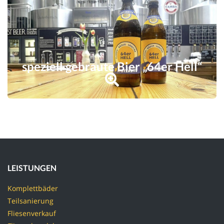
speziell gebraute Bier „64er Hell“
LEISTUNGEN
Komplettbäder
Teilsanierung
Fliesenverkauf